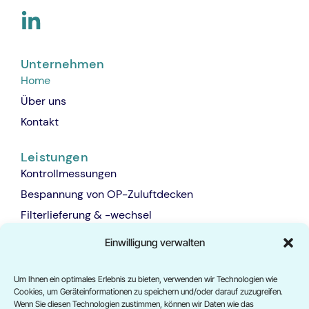
Unternehmen
Home
Über uns
Kontakt
Leistungen
Kontrollmessungen
Bespannung von OP-Zuluftdecken
Filterlieferung & -wechsel
RLT-Anlagenwartung & Hygieneinspektionen
Einwilligung verwalten
Reinraum-Qualifizierung
Prüfung von Laminar-Flow-Einheiten & Zytostatika-
Um Ihnen ein optimales Erlebnis zu bieten, verwenden wir Technologien wie
Sicherheitswerkbänken
Cookies, um Geräteinformationen zu speichern und/oder darauf zuzugreifen.
Wenn Sie diesen Technologien zustimmen, können wir Daten wie das